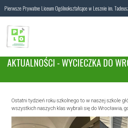
Pierwsze Prywatne Liceum Ogólnokształcące w Lesznie im. Tadeus
AKTUALNOŚCI - WYCIECZKA DO W
Ostatni tydzień roku szkolnego to w naszej szkole g
wszystkich naszych klas wybrali się do Wrocławia,