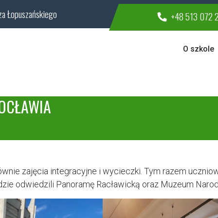
za Łopuszańskiego
+48 513 072 
O szkole
ROCŁAWIA
łównie zajęcia integracyjne i wycieczki. Tym razem ucznio
 gdzie odwiedzili Panoramę Racławicką oraz Muzeum Naro