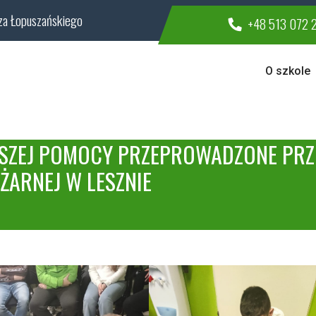
za Łopuszańskiego
+48 513 072 
O szkole
RWSZEJ POMOCY PRZEPROWADZONE PR
ŻARNEJ W LESZNIE